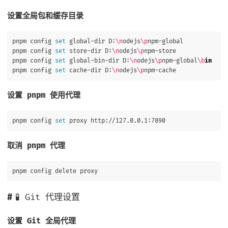
设置全局包和缓存目录
pnpm config 
set 
global-dir D:
\n
odejs
\p
npm-global

pnpm config 
set 
store-dir D:
\n
odejs
\p
npm-store

pnpm config 
set 
global-bin-dir D:
\n
odejs
\p
npm-global
\b
pnpm config 
set 
cache-dir D:
\n
odejs
\p
设置 pnpm 使用代理
pnpm config 
set 
取消 pnpm 代理
🧪 Git 代理设置
设置 Git 全局代理