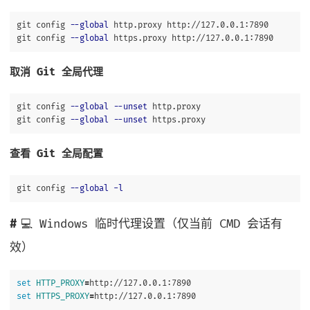
git config 
--global
 http.proxy http://127.0.0.1:7890

git config 
--global
取消 Git 全局代理
git config 
--global
--unset
 http.proxy

git config 
--global
--unset
查看 Git 全局配置
git config 
--global
-l
💻 Windows 临时代理设置（仅当前 CMD 会话有
效）
set 
HTTP_PROXY
=
set 
HTTPS_PROXY
=